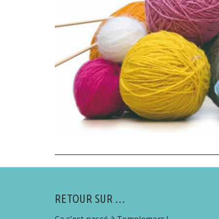
RETOUR SUR …
Ca s’est passé à Templemars !