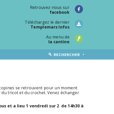
Retrouvez-nous sur
facebook
Téléchargez le dernier
Templemars Infos
Au menu de
la cantine
RECHERCHER
ricopines se retrouvent pour un moment
 du tricot et du crochet. Venez échanger
ous et a lieu 1 vendredi sur 2 de 14h30 à