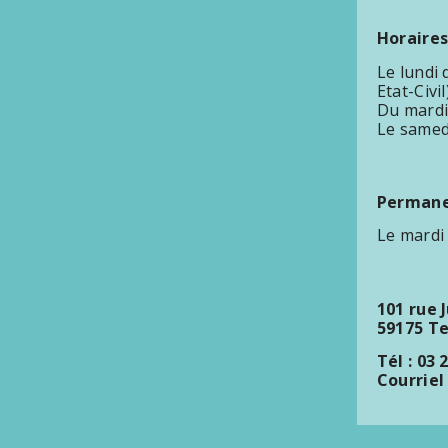
Horaires
Le lundi
Etat-Civil
Du mardi
Le samed
Permanen
Le mardi
101 rue 
59175 T
Tél : 03 
Courriel