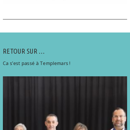
RETOUR SUR …
Ca s’est passé à Templemars !