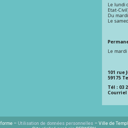
Le lundi
Etat-Civil
Du mardi
Le samed
Permanen
Le mardi
101 rue 
59175 T
Tél : 03 
Courriel
nforme –
Utilisation de données personnelles
– Ville de Temp