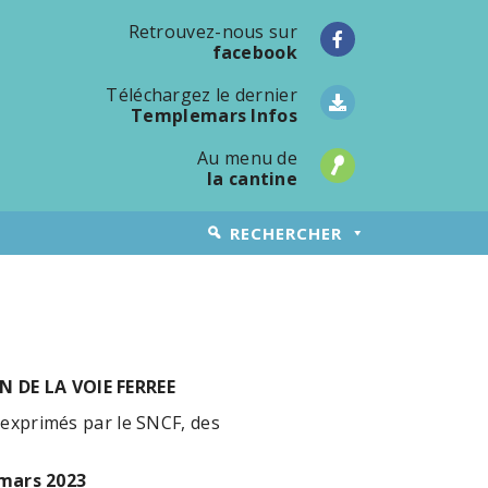
Retrouvez-nous sur
facebook
Téléchargez le dernier
Templemars Infos
Au menu de
la cantine
RECHERCHER
 DE LA VOIE FERREE
 exprimés par le SNCF, des
3 mars 2023