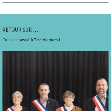
RETOUR SUR …
Ca s’est passé à Templemars !