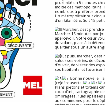
proximité en 5 minutes chron
moitié des métropolitains 
nombreux à préférer prendre
Un métropolitain sur cinq u
d’un kilomètre. Soit 15 pet
Marcher, c’est prendre 
Marcher 15 minutes par jour
apercevoir. Votre cœur vous 
du volant, place à la détent
quartier sous un autre angl
Et puis, marcher, c’est
saluer ses voisins, de décou
d’ouvrir, de visiter des exp
ses habitants, et favoriser le
Bonne nouvelle : l
(re)découverte.
Plans piétons et totems ca
coup d’œil, cartographie de
ombragées, rues apaisées p
aux communes pour le déplo