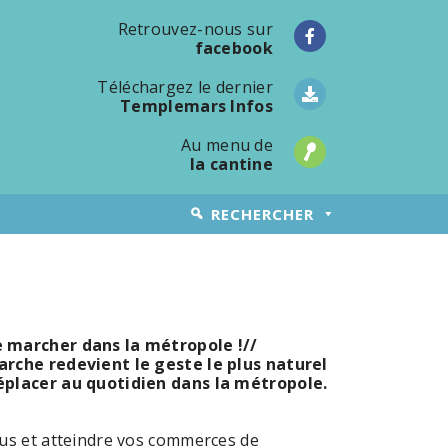
Retrouvez-nous sur
facebook
Téléchargez le dernier
Templemars Infos
Au menu de
la cantine
RECHERCHER
e marcher dans la métropole !//
arche redevient le geste le plus naturel
déplacer au quotidien dans la métropole.
ous et atteindre vos commerces de