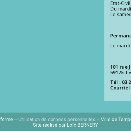
Etat-Civil
Du mardi
Le samed
Permanen
Le mardi
101 rue 
59175 T
Tél : 03 
Courriel
nforme –
Utilisation de données personnelles
– Ville de Temp
Site réalisé par Loïc BERNERY