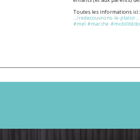
enfants (et aux parents) des
Toutes les informations ici 
…/redecouvrons-le-plaisir…
#mel
#marche
#mobilitéd