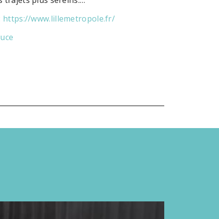
 trajets plus sereins.…
:
https://www.lillemetropole.fr/
ouce