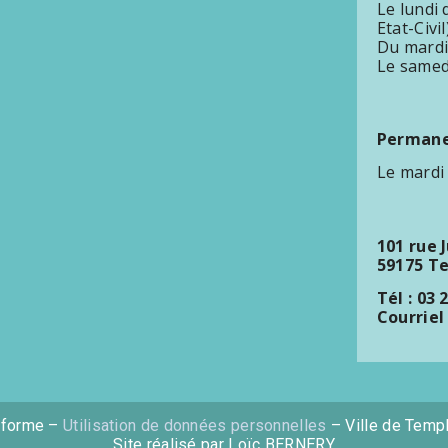
Le lundi
Etat-Civil
Du mardi
Le samed
Permanen
Le mardi
101 rue 
59175 T
Tél : 03 
Courriel
nforme –
Utilisation de données personnelles
– Ville de Temp
Site réalisé par Loïc BERNERY