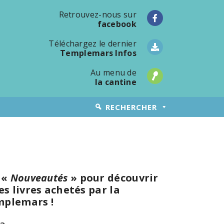
Retrouvez-nous sur
facebook
Téléchargez le dernier
Templemars Infos
Au menu de
la cantine
RECHERCHER
 «
Nouveautés
» pour découvrir
s livres achetés par la
mplemars !