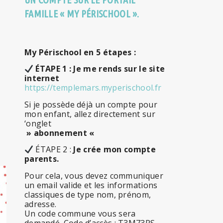
FAMILLE « MY PÉRISCHOOL ».
My Périschool en 5 étapes :
ÉTAPE 1 : Je me rends sur le site
internet
https://templemars.myperischool.fr
Si je possède déjà un compte pour
mon enfant, allez directement sur
‘onglet
» abonnement «
ÉTAPE 2 :
Je crée mon compte
parents.
Pour cela, vous devez communiquer
un email valide et les informations
classiques de type nom, prénom,
adresse.
Un code commune vous sera
demandé. Code d’accès :
T3M73RS
.