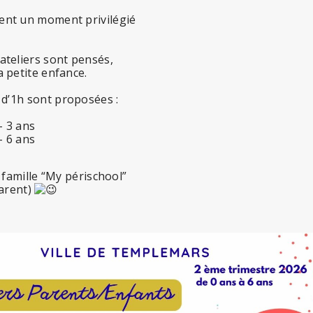
gent un moment privilégié
ateliers sont pensés,
a petite enfance.
s d’1h
sont proposées :
– 3 ans
– 6 ans
famille “My périschool”
parent)