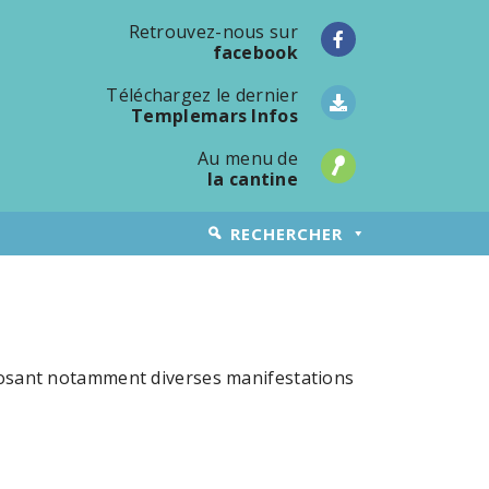
Retrouvez-nous sur
facebook
Téléchargez le dernier
Templemars Infos
Au menu de
la cantine
RECHERCHER
oposant notamment diverses manifestations