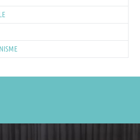
LE
ANISME