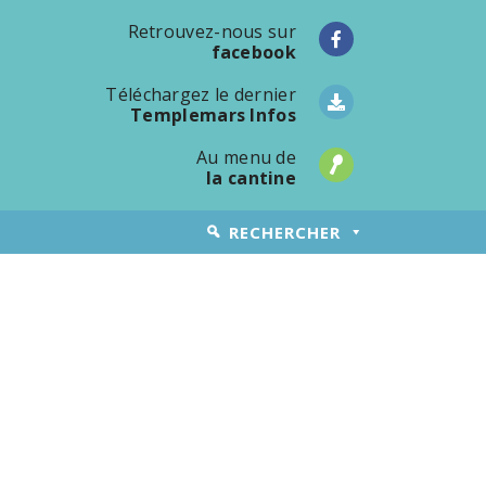
Retrouvez-nous sur
facebook
Téléchargez le dernier
Templemars Infos
Au menu de
la cantine
RECHERCHER